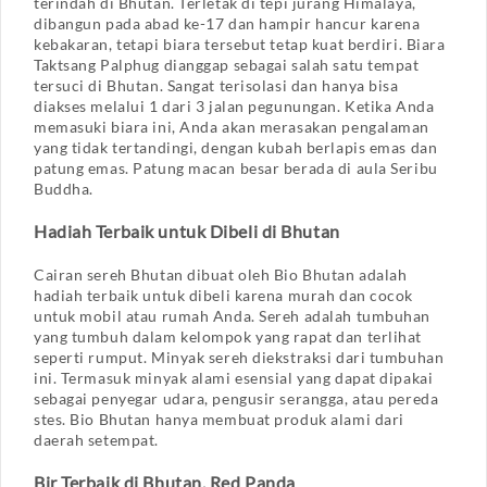
terindah di Bhutan. Terletak di tepi jurang Himalaya,
dibangun pada abad ke-17 dan hampir hancur karena
kebakaran, tetapi biara tersebut tetap kuat berdiri. Biara
Taktsang Palphug dianggap sebagai salah satu tempat
tersuci di Bhutan. Sangat terisolasi dan hanya bisa
diakses melalui 1 dari 3 jalan pegunungan. Ketika Anda
memasuki biara ini, Anda akan merasakan pengalaman
yang tidak tertandingi, dengan kubah berlapis emas dan
patung emas. Patung macan besar berada di aula Seribu
Buddha.
Hadiah Terbaik untuk Dibeli di Bhutan
Cairan sereh Bhutan dibuat oleh Bio Bhutan adalah
hadiah terbaik untuk dibeli karena murah dan cocok
untuk mobil atau rumah Anda. Sereh adalah tumbuhan
yang tumbuh dalam kelompok yang rapat dan terlihat
seperti rumput. Minyak sereh diekstraksi dari tumbuhan
ini. Termasuk minyak alami esensial yang dapat dipakai
sebagai penyegar udara, pengusir serangga, atau pereda
stes. Bio Bhutan hanya membuat produk alami dari
daerah setempat.
Bir Terbaik di Bhutan, Red Panda