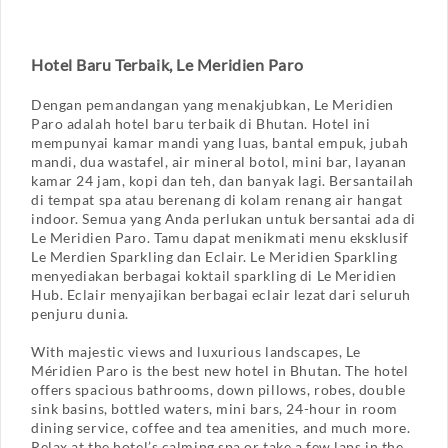
Hotel Baru Terbaik, Le Meridien Paro
Dengan pemandangan yang menakjubkan, Le Meridien
Paro adalah hotel baru terbaik di Bhutan. Hotel ini
mempunyai kamar mandi yang luas, bantal empuk, jubah
mandi, dua wastafel, air mineral botol, mini bar, layanan
kamar 24 jam, kopi dan teh, dan banyak lagi. Bersantailah
di tempat spa atau berenang di kolam renang air hangat
indoor. Semua yang Anda perlukan untuk bersantai ada di
Le Meridien Paro. Tamu dapat menikmati menu eksklusif
Le Merdien Sparkling dan Eclair. Le Meridien Sparkling
menyediakan berbagai koktail sparkling di Le Meridien
Hub. Eclair menyajikan berbagai eclair lezat dari seluruh
penjuru dunia.
With majestic views and luxurious landscapes, Le
Méridien Paro is the best new hotel in Bhutan. The hotel
offers spacious bathrooms, down pillows, robes, double
sink basins, bottled waters, mini bars, 24-hour in room
dining service, coffee and tea amenities, and much more.
Relax at the hotel’s calming spa or take a few laps in the