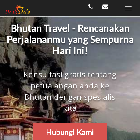
Bhutan Travel - Rencanakan
Perjalananmu yang Sempurna
Hari Ini!
Konsultasi gratis tentang
petualangan anda ke
Bhutan dengan spesialis
kita
Hubungi Kami