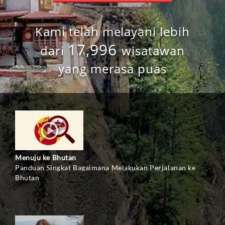
Kami telah melayani lebih
17,996
dari
wisatawan
yang merasa puas
Menuju ke Bhutan
Panduan Singkat Bagaimana Melakukan Perjalanan ke
Bhutan