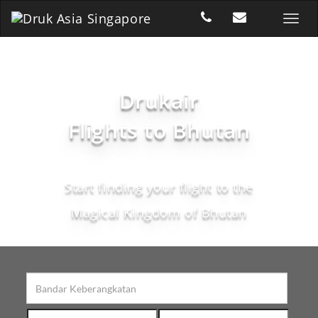
Drukair
Flights to Bhutan
Start finding your flight to the
Magical Kingdom of Bhutan