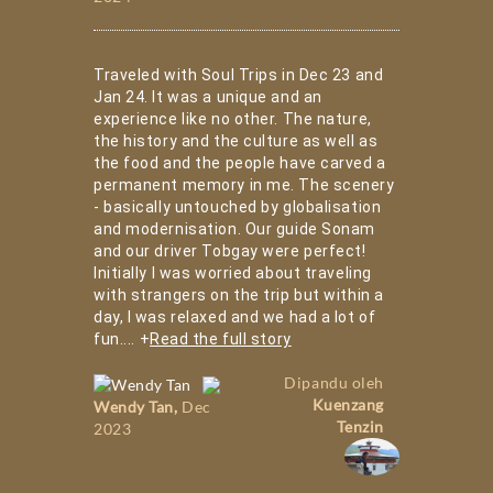
Traveled with Soul Trips in Dec 23 and
Jan 24. It was a unique and an
experience like no other. The nature,
the history and the culture as well as
the food and the people have carved a
permanent memory in me. The scenery
- basically untouched by globalisation
and modernisation. Our guide Sonam
and our driver Tobgay were perfect!
Initially I was worried about traveling
with strangers on the trip but within a
day, I was relaxed and we had a lot of
fun.
...
+
Read the full story
Dipandu oleh
Kuenzang
Wendy Tan
,
Dec
Tenzin
2023