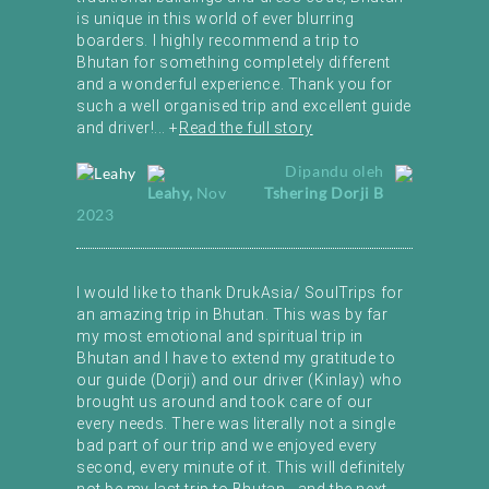
is unique in this world of ever blurring
boarders. I highly recommend a
trip to
Bhutan
for something completely different
and a wonderful experience. Thank you for
such a well organised trip and excellent guide
and driver!
...
+
Read the full story
Dipandu oleh
Leahy
,
Nov
Tshering Dorji B
2023
I would like to thank DrukAsia/ SoulTrips for
an amazing trip in Bhutan. This was by far
my most emotional and
spiritual trip in
Bhutan
and I have to extend my gratitude to
our guide (Dorji) and our driver (Kinlay) who
brought us around and took care of our
every needs. There was literally not a single
bad part of our trip and we enjoyed every
second, every minute of it. This will definitely