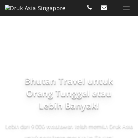
Bhutan Travel untuk
Orang Tunggal atau
Lebih Banyak!
Lebih dari 9.000 wisatawan telah memilih Druk Asia
untuk perjalanan mereka ke Bhutan!