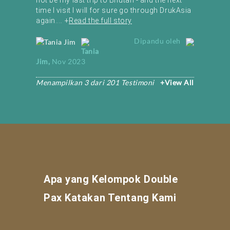
not be my last
trip to Bhutan
- and the next
time I visit I will for sure go through DrukAsia
again.
...
+
Read the full story
Dipandu oleh
Tania
Jim
,
Nov 2023
Menampilkan 3 dari
201
Testimoni
+View All
Apa yang Kelompok Double
Pax Katakan Tentang Kami