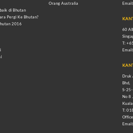
Orang Australia
Email
baik di Bhutan
ra Pergi Ke Bhutan?
KAN
Bhutan 2016
60 Al
Sing
T: +
i
Email
i
KAN
Druk 
Bhd,
S-25
No 8 
Kual
T: 01
Offic
Email