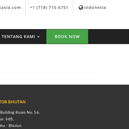
kasia.com
+1 (718) 715-6751
Indonesia
TENTANG KAMI
BOOK NOW
TOR BHUTAN
s Building Room No. 56,
ox: 668,
hu - Bhutan