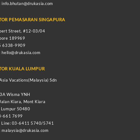
:
info.bhutan@drukasia.com
TOR PEMASARAN SINGAPURA
bert Street, #12-03/04
apore 189969
65 6338-9909
:
hello@drukasia.com
TOR KUALA LUMPUR
Asia Vacations(Malaysia) Sdn
-3A Wisma YNH
Jalan Kiara, Mont Kiara
a Lumpur 50480
8-661 7699
e Line: 03-6411 5740/5741
:
malaysia@drukasia.com