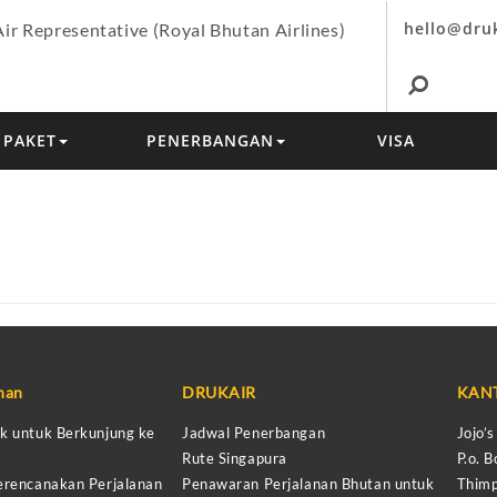
hello@dru
Air Representative (Royal Bhutan Airlines)
PAKET
PENERBANGAN
VISA
anan
DRUKAIR
KAN
k untuk Berkunjung ke
Jadwal Penerbangan
Jojo’
Rute Singapura
P.o. B
erencanakan Perjalanan
Penawaran Perjalanan Bhutan untuk
Thimp