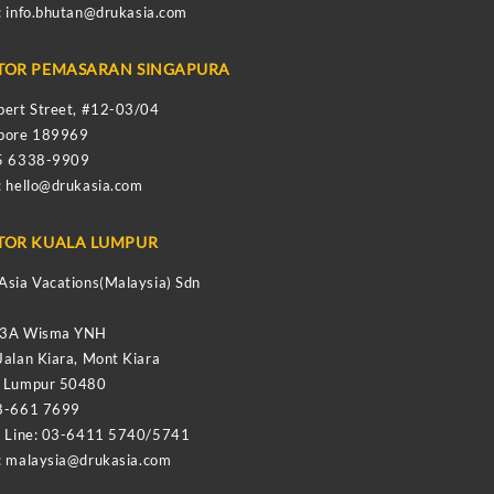
:
info.bhutan@drukasia.com
TOR PEMASARAN SINGAPURA
bert Street, #12-03/04
apore 189969
65 6338-9909
:
hello@drukasia.com
TOR KUALA LUMPUR
Asia Vacations(Malaysia) Sdn
-3A Wisma YNH
Jalan Kiara, Mont Kiara
a Lumpur 50480
8-661 7699
e Line: 03-6411 5740/5741
:
malaysia@drukasia.com