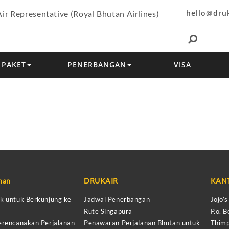
hello@dru
Air Representative (Royal Bhutan Airlines)
PAKET
PENERBANGAN
VISA
anan
DRUKAIR
KAN
k untuk Berkunjung ke
Jadwal Penerbangan
Jojo’
Rute Singapura
P.o. B
erencanakan Perjalanan
Penawaran Perjalanan Bhutan untuk
Thimp