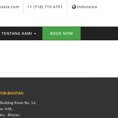
kasia.com
+1 (718) 715-6751
Indonesia
TENTANG KAMI
BOOK NOW
TOR BHUTAN
s Building Room No. 56,
ox: 668,
hu - Bhutan