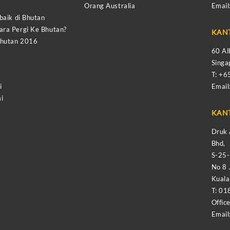
Orang Australia
Email
baik di Bhutan
ra Pergi Ke Bhutan?
KAN
Bhutan 2016
60 Al
Sing
T: +
i
Email
i
KAN
Druk 
Bhd,
S-25
No 8 
Kual
T: 01
Offic
Email