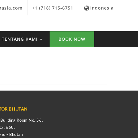
kasia.com
+1 (718) 715-6751
Indonesia
TENTANG KAMI
BOOK NOW
TOR BHUTAN
s Building Room No. 56,
ox: 668,
hu - Bhutan