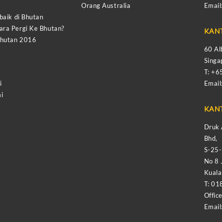
Orang Australia
Email
baik di Bhutan
ra Pergi Ke Bhutan?
KAN
Bhutan 2016
60 Al
Sing
T: +
i
Email
i
KAN
Druk 
Bhd,
S-25
No 8 
Kual
T: 01
Offic
Email