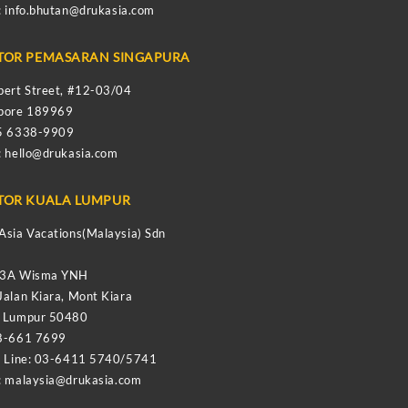
:
info.bhutan@drukasia.com
TOR PEMASARAN SINGAPURA
bert Street, #12-03/04
apore 189969
65 6338-9909
:
hello@drukasia.com
TOR KUALA LUMPUR
Asia Vacations(Malaysia) Sdn
-3A Wisma YNH
Jalan Kiara, Mont Kiara
a Lumpur 50480
8-661 7699
e Line: 03-6411 5740/5741
:
malaysia@drukasia.com