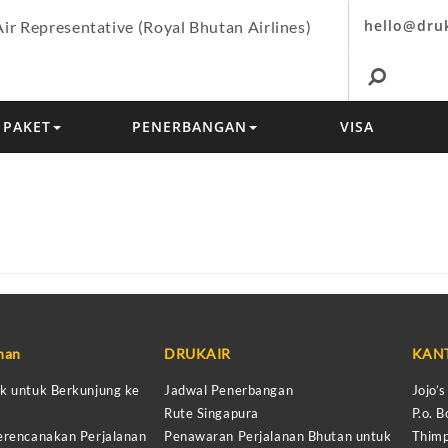
hello@dru
Air Representative (Royal Bhutan Airlines)
PAKET
PENERBANGAN
VISA
anan
DRUKAIR
KAN
k untuk Berkunjung ke
Jadwal Penerbangan
Jojo’
Rute Singapura
P.o. B
erencanakan Perjalanan
Penawaran Perjalanan Bhutan untuk
Thimp