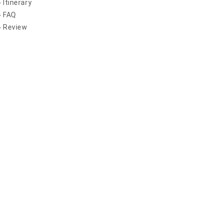
» Itinerary
» FAQ
» Review