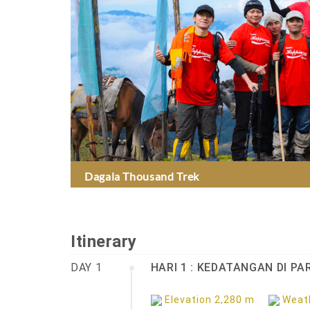
Dagala Thousand Trek
Happiness beyond the sky and earth
Itinerary
DAY 1
HARI 1 : KEDATANGAN DI PA
Elevation 2,280 m
Weath