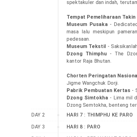
spektakuler dan indah, teruta
Tempat Pemeliharaan Takin
Museum Pusaka
- Dedicate
masa lalu meskipun pameran
pedesaan.
Museum Tekstil
- Saksikanlah
Dzong Thimphu
- The Dzong
kantor Raja Bhutan.
Chorten Peringatan Nasiona
Jigme Wangchuk Dorji.
Pabrik Pembuatan Kertas
- 
Dzong Simtokha
- Lima mil d
Dzong Semtokha, benteng tertu
DAY 2
HARI 7 : THIMPHU KE PARO
DAY 3
HARI 8 : PARO