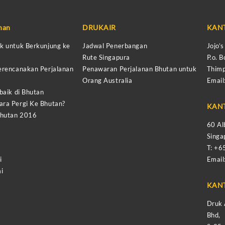
anan
DRUKAIR
KAN
k untuk Berkunjung ke
Jadwal Penerbangan
Jojo’
Rute Singapura
P.o. B
erencanakan Perjalanan
Penawaran Perjalanan Bhutan untuk
Thimp
Orang Australia
Email
baik di Bhutan
ra Pergi Ke Bhutan?
KAN
Bhutan 2016
60 Al
Sing
T: +
i
Email
i
KAN
Druk 
Bhd,