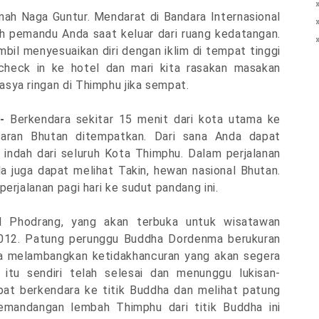
nah Naga Guntur. Mendarat di Bandara Internasional
h pemandu Anda saat keluar dari ruang kedatangan.
sambil menyesuaikan diri dengan iklim di tempat tinggi
 check in ke hotel dan mari kita rasakan masakan
sya ringan di Thimphu jika sempat.
 -
Berkendara sekitar 15 menit dari kota utama ke
aran Bhutan ditempatkan. Dari sana Anda dapat
ndah dari seluruh Kota Thimphu. Dalam perjalanan
nda juga dapat melihat Takin, hewan nasional Bhutan.
erjalanan pagi hari ke sudut pandang ini.
l Phodrang, yang akan terbuka untuk wisatawan
2012. Patung perunggu Buddha Dordenma berukuran
ha melambangkan ketidakhancuran yang akan segera
 itu sendiri telah selesai dan menunggu lukisan-
apat berkendara ke titik Buddha dan melihat patung
Pemandangan lembah Thimphu dari titik Buddha ini