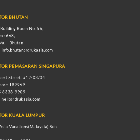
TOR BHUTAN
s Building Room No. 56,
ox: 668,
hu - Bhutan
:
info.bhutan@drukasia.com
TOR PEMASARAN SINGAPURA
bert Street, #12-03/04
apore 189969
65 6338-9909
:
hello@drukasia.com
TOR KUALA LUMPUR
Asia Vacations(Malaysia) Sdn