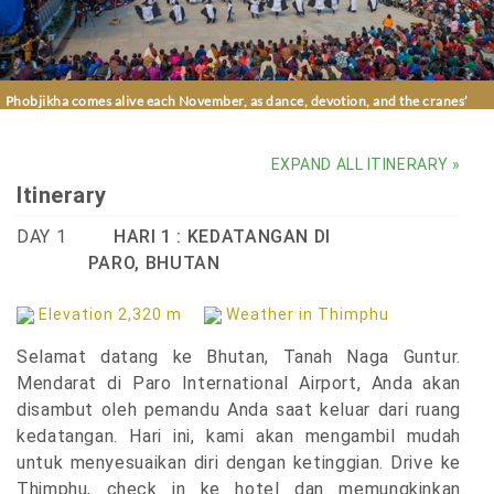
Phobjikha comes alive each November, as dance, devotion, and the cranes’
return weave into one unforgettable celebration
EXPAND ALL ITINERARY »
Itinerary
DAY 1
HARI 1 : KEDATANGAN DI
PARO, BHUTAN
Elevation 2,320 m
Weather in Thimphu
Selamat datang ke Bhutan, Tanah Naga Guntur.
Mendarat di Paro International Airport, Anda akan
disambut oleh pemandu Anda saat keluar dari ruang
kedatangan. Hari ini, kami akan mengambil mudah
untuk menyesuaikan diri dengan ketinggian. Drive ke
Thimphu, check in ke hotel dan memungkinkan