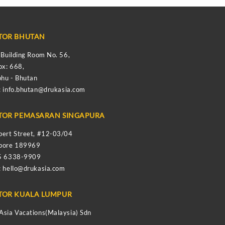
TOR BHUTAN
s Building Room No. 56,
ox: 668,
hu - Bhutan
:
info.bhutan@drukasia.com
TOR PEMASARAN SINGAPURA
bert Street, #12-03/04
apore 189969
65 6338-9909
:
hello@drukasia.com
TOR KUALA LUMPUR
Asia Vacations(Malaysia) Sdn