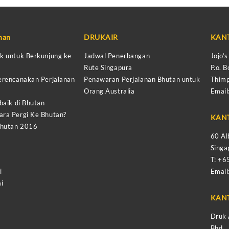
anan
DRUKAIR
KAN
k untuk Berkunjung ke
Jadwal Penerbangan
Jojo’
Rute Singapura
P.o. B
erencanakan Perjalanan
Penawaran Perjalanan Bhutan untuk
Thimp
Orang Australia
Email
baik di Bhutan
ra Pergi Ke Bhutan?
KAN
Bhutan 2016
60 Al
Sing
T: +
i
Email
i
KAN
Druk 
Bhd,