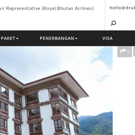
hello@dru
Air Representative (Royal Bhutan Airlines)
PAKET
PENERBANGAN
VISA
0