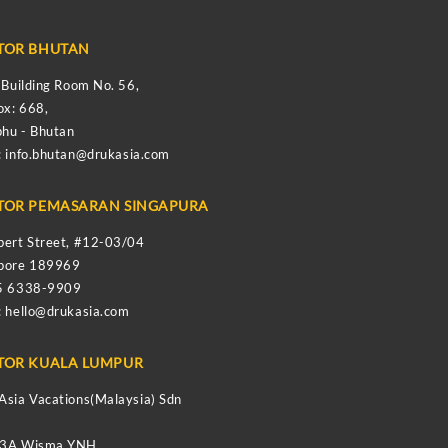
TOR BHUTAN
s Building Room No. 56,
ox: 668,
hu - Bhutan
:
info.bhutan@drukasia.com
TOR PEMASARAN SINGAPURA
bert Street, #12-03/04
apore 189969
65 6338-9909
:
hello@drukasia.com
TOR KUALA LUMPUR
Asia Vacations(Malaysia) Sdn
-3A Wisma YNH