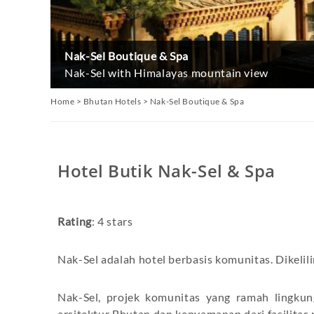
Nak-Sel Boutique & Spa
Nak-Sel with Himalayas mountain view
Home
>
Bhutan Hotels
>
Nak-Sel Boutique & Spa
Hotel Butik Nak-Sel & Spa
Rating
: 4 stars
Nak-Sel adalah hotel berbasis komunitas. Dikeli
Nak-Sel, projek komunitas yang ramah lingku
arsitektur Bhutan dan kenyamanan dari fasilitas 