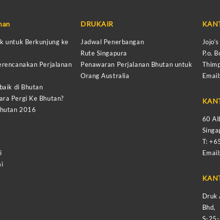
anan
DRUKAIR
KAN
k untuk Berkunjung ke
Jadwal Penerbangan
Jojo’
Rute Singapura
P.o. B
erencanakan Perjalanan
Penawaran Perjalanan Bhutan untuk
Thimp
Orang Australia
Email
baik di Bhutan
ra Pergi Ke Bhutan?
KAN
Bhutan 2016
60 Al
Sing
T: +
i
Email
i
KAN
Druk 
Bhd,
S-25