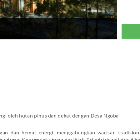
lingi oleh hutan pinus dan dekat dengan Desa Ngoba
ngan dan hemat energi, menggabungkan warisan tradision
moderen. Konstruksi utama dari Nak-Sel adalah asli dan dibe