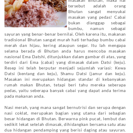
masakan Bhutan, maka hal
tersebut adalah orang
Bhutan sangat menyukai
masakan yang pedas! Cabai
bukan dianggap sebagai
bumbu, namun sebagai
sayuran yang benar-benar bernilai. Oleh karena itu, makanan
tradisional Bhutan sangat murah hati terhadap bumbu cabai
merah dan hijau, kering ataupun segar. Itu lah mengapa
selama berada di Bhutan anda harus mencoba masakan
nasional Ema Datshi, ditunjukkan dalam gambar di atas, yang
terdiri dari Ema (cabai) yang dimasak dalam Datsi (keju).
Resep ini telah berputar menjadi sejumlah variasi: Kewa
Datsi (kentang dan keju), Shamu Datsi (jamur dan keju).
Masakan ini merupakan hidangan standar di kebanyakan
rumah makan Bhutan, tetapi beri tahu mereka seberapa
pedas, yaitu seberapa banyak cabai yang dapat anda terima
pada makanan anda.
Nasi merah, yang mana sangat bernutrisi dan serupa dengan
nasi coklat, merupakan bagian yang utama dari sebagian
besar hidangan di Bhutan. Berwarna pink pucat, lembut dan
sedikit lekat setelah dimasak, dihidangkan bersama satu atau
dua hidangan pendamping yang berisi daging atau sayuran.