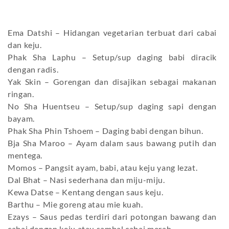
Ema Datshi – Hidangan vegetarian terbuat dari cabai
dan keju.
Phak Sha Laphu – Setup/sup daging babi diracik
dengan radis.
Yak Skin – Gorengan dan disajikan sebagai makanan
ringan.
No Sha Huentseu – Setup/sup daging sapi dengan
bayam.
Phak Sha Phin Tshoem – Daging babi dengan bihun.
Bja Sha Maroo – Ayam dalam saus bawang putih dan
mentega.
Momos – Pangsit ayam, babi, atau keju yang lezat.
Dal Bhat – Nasi sederhana dan miju-miju.
Kewa Datse – Kentang dengan saus keju.
Barthu – Mie goreng atau mie kuah.
Ezays – Saus pedas terdiri dari potongan bawang dan
cabai dengan keju atau sambal cabai merah.