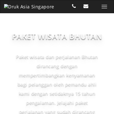
PAKET WISATA BHUTAN
Paket wisata dan perjalanan Bhutan
dirancang dengan
mempertimbangkan kenyamanan
bagi pelanggan oleh pemandu ahli
kami dengan setidaknya 15 tahun
pengalaman. Jelajahi paket
perjalanan yang sudah dirancang