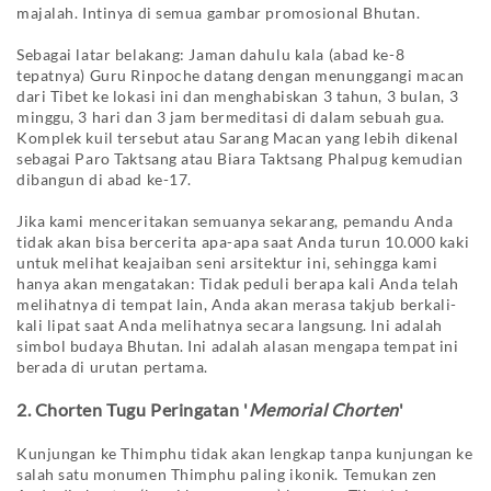
majalah. Intinya di semua gambar promosional Bhutan.
Sebagai latar belakang: Jaman dahulu kala (abad ke-8
tepatnya) Guru Rinpoche datang dengan menunggangi macan
dari Tibet ke lokasi ini dan menghabiskan 3 tahun, 3 bulan, 3
minggu, 3 hari dan 3 jam bermeditasi di dalam sebuah gua.
Komplek kuil tersebut atau Sarang Macan yang lebih dikenal
sebagai Paro Taktsang atau Biara Taktsang Phalpug kemudian
dibangun di abad ke-17.
Jika kami menceritakan semuanya sekarang, pemandu Anda
tidak akan bisa bercerita apa-apa saat Anda turun 10.000 kaki
untuk melihat keajaiban seni arsitektur ini, sehingga kami
hanya akan mengatakan: Tidak peduli berapa kali Anda telah
melihatnya di tempat lain, Anda akan merasa takjub berkali-
kali lipat saat Anda melihatnya secara langsung. Ini adalah
simbol budaya Bhutan. Ini adalah alasan mengapa tempat ini
berada di urutan pertama.
2. Chorten Tugu Peringatan '
Memorial Chorten
'
Kunjungan ke Thimphu tidak akan lengkap tanpa kunjungan ke
salah satu monumen Thimphu paling ikonik. Temukan zen