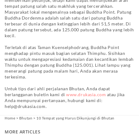
memberikan petunjuk, tetapi kami dapat menunjukkan arah
tempat patung salah satu makhluk yang tercerahkan.
Masyarakat lokal mengenalnya sebagai Buddha Point. Patung
Buddha Dordenma adalah salah satu dari patung Buddha
terbesar di dunia dengan ketinggian lebih dari 51,5 meter. Di
dalam patung tersebut, ada 125.000 patung Buddha yang lebih
kecil.
Terletak di atas Taman Kuenselphodrang, Buddha Point
menghadap pintu masuk bagian selatan Thimphu. Sisihkan
waktu untuk mengapresiasi kedamaian dan kecantikan lembah
Thimphu dengan patung Buddha (125.001). Lihat lampu yang
menerangi patung pada malam hari, Anda akan merasa
terkesima.
Untuk tips dari ahli perjalanan Bhutan, Anda dapat
berlangganan buletin kami di
www.drukasia.com
atau jika
Anda mempunyai pertanyaan, hubungi kami di:
help@drukasia.com
.
Home
>
Bhutan
>
10 Tempat yang Harus Dikunjungi di Bhutan
MORE ARTICLES