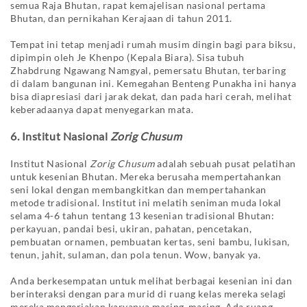
semua Raja Bhutan, rapat kemajelisan nasional pertama
Bhutan, dan pernikahan Kerajaan di tahun 2011.
Tempat ini tetap menjadi rumah musim dingin bagi para biksu,
dipimpin oleh Je Khenpo (Kepala Biara). Sisa tubuh
Zhabdrung Ngawang Namgyal, pemersatu Bhutan, terbaring
di dalam bangunan ini. Kemegahan Benteng Punakha ini hanya
bisa diapresiasi dari jarak dekat, dan pada hari cerah, melihat
keberadaanya dapat menyegarkan mata.
6. Institut Nasional
Zorig Chusum
Institut Nasional
Zorig Chusum
adalah sebuah pusat pelatihan
untuk kesenian Bhutan. Mereka berusaha mempertahankan
seni lokal dengan membangkitkan dan mempertahankan
metode tradisional. Institut ini melatih seniman muda lokal
selama 4-6 tahun tentang 13 kesenian tradisional Bhutan:
perkayuan, pandai besi, ukiran, pahatan, pencetakan,
pembuatan ornamen, pembuatan kertas, seni bambu, lukisan,
tenun, jahit, sulaman, dan pola tenun. Wow, banyak ya.
Anda berkesempatan untuk melihat berbagai kesenian ini dan
berinteraksi dengan para murid di ruang kelas mereka selagi
mereka mengerjakan karyanya masing-masing. Ada ruang