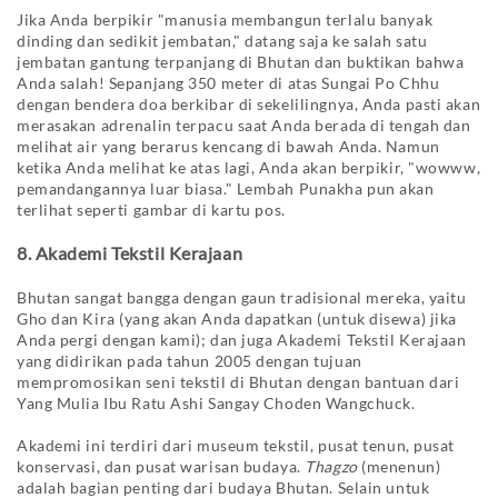
Jika Anda berpikir "manusia membangun terlalu banyak
dinding dan sedikit jembatan," datang saja ke salah satu
jembatan gantung terpanjang di Bhutan dan buktikan bahwa
Anda salah! Sepanjang 350 meter di atas Sungai Po Chhu
dengan bendera doa berkibar di sekelilingnya, Anda pasti akan
merasakan adrenalin terpacu saat Anda berada di tengah dan
melihat air yang berarus kencang di bawah Anda. Namun
ketika Anda melihat ke atas lagi, Anda akan berpikir, "wowww,
pemandangannya luar biasa." Lembah Punakha pun akan
terlihat seperti gambar di kartu pos.
8. Akademi Tekstil Kerajaan
Bhutan sangat bangga dengan gaun tradisional mereka, yaitu
Gho dan Kira (yang akan Anda dapatkan (untuk disewa) jika
Anda pergi dengan kami); dan juga Akademi Tekstil Kerajaan
yang didirikan pada tahun 2005 dengan tujuan
mempromosikan seni tekstil di Bhutan dengan bantuan dari
Yang Mulia Ibu Ratu Ashi Sangay Choden Wangchuck.
Akademi ini terdiri dari museum tekstil, pusat tenun, pusat
konservasi, dan pusat warisan budaya.
Thagzo
(menenun)
adalah bagian penting dari budaya Bhutan. Selain untuk