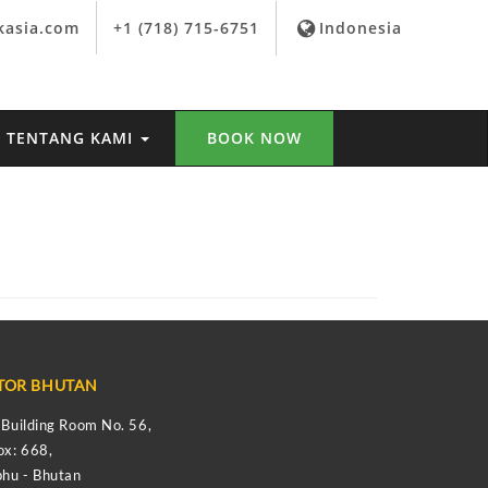
kasia.com
+1 (718) 715-6751
Indonesia
TENTANG KAMI
BOOK NOW
TOR BHUTAN
s Building Room No. 56,
ox: 668,
hu - Bhutan