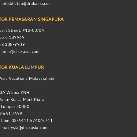
:
info.bhutan@drukasia.com
TOR PEMASARAN SINGAPURA
bert Street, #12-03/04
apore 189969
65 6338-9909
:
hello@drukasia.com
TOR KUALA LUMPUR
Asia Vacations(Malaysia) Sdn
-3A Wisma YNH
Jalan Kiara, Mont Kiara
a Lumpur 50480
8-661 7699
e Line: 03-6411 5740/5741
:
malaysia@drukasia.com