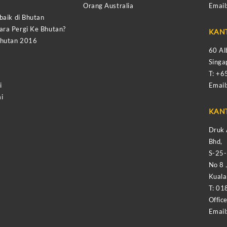
Orang Australia
Email
baik di Bhutan
ra Pergi Ke Bhutan?
KAN
Bhutan 2016
60 Al
Sing
T: +
i
Email
i
KAN
Druk 
Bhd,
S-25
No 8 
Kual
T: 01
Offic
Email