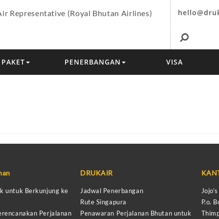
hello@dru
Air Representative (Royal Bhutan Airlines)
PAKET
PENERBANGAN
VISA
anan
DRUKAIR
KAN
k untuk Berkunjung ke
Jadwal Penerbangan
Jojo’
Rute Singapura
P.o. B
erencanakan Perjalanan
Penawaran Perjalanan Bhutan untuk
Thimp