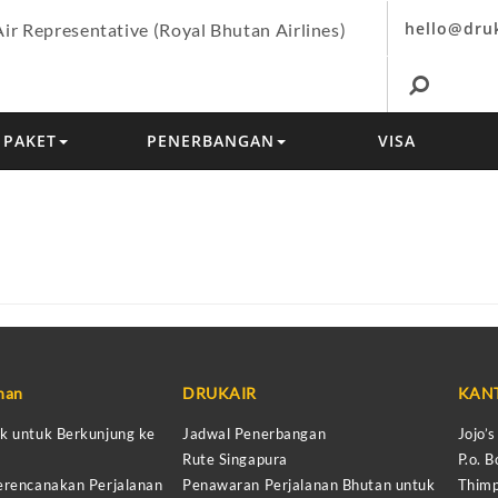
hello@dru
Air Representative (Royal Bhutan Airlines)
PAKET
PENERBANGAN
VISA
anan
DRUKAIR
KAN
k untuk Berkunjung ke
Jadwal Penerbangan
Jojo’
Rute Singapura
P.o. B
erencanakan Perjalanan
Penawaran Perjalanan Bhutan untuk
Thimp