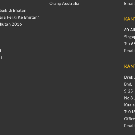
Orang Australia
Email
baik di Bhutan
ra Pergi Ke Bhutan?
KAN
Bhutan 2016
60 Al
Sing
T: +
i
Email
i
KAN
Druk 
Bhd,
S-25
No 8 
Kual
T: 01
Offic
Email