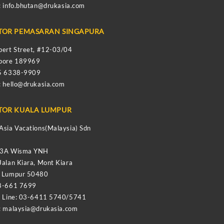
:
info.bhutan@drukasia.com
TOR PEMASARAN SINGAPURA
bert Street, #12-03/04
apore 189969
65 6338-9909
:
hello@drukasia.com
TOR KUALA LUMPUR
Asia Vacations(Malaysia) Sdn
-3A Wisma YNH
Jalan Kiara, Mont Kiara
a Lumpur 50480
8-661 7699
e Line: 03-6411 5740/5741
:
malaysia@drukasia.com