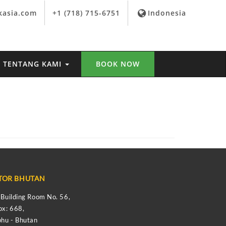
kasia.com
+1 (718) 715-6751
Indonesia
TENTANG KAMI
BOOK NOW
TOR BHUTAN
s Building Room No. 56,
ox: 668,
hu - Bhutan