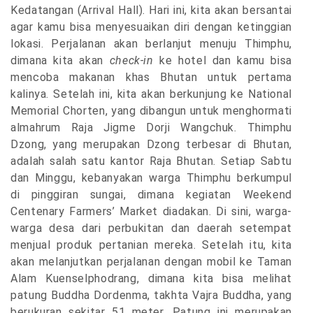
Kedatangan (Arrival Hall). Hari ini, kita akan bersantai
agar kamu bisa menyesuaikan diri dengan ketinggian
lokasi. Perjalanan akan berlanjut menuju Thimphu,
dimana kita akan
check-in
ke hotel dan kamu bisa
mencoba makanan khas Bhutan untuk pertama
kalinya. Setelah ini, kita akan berkunjung ke National
Memorial Chorten, yang dibangun untuk menghormati
almahrum Raja Jigme Dorji Wangchuk. Thimphu
Dzong, yang merupakan Dzong terbesar di Bhutan,
adalah salah satu kantor Raja Bhutan. Setiap Sabtu
dan Minggu, kebanyakan warga Thimphu berkumpul
di pinggiran sungai, dimana kegiatan Weekend
Centenary Farmers’ Market diadakan. Di sini, warga-
warga desa dari perbukitan dan daerah setempat
menjual produk pertanian mereka. Setelah itu, kita
akan melanjutkan perjalanan dengan mobil ke Taman
Alam Kuenselphodrang, dimana kita bisa melihat
patung Buddha Dordenma, takhta Vajra Buddha, yang
berukuran sekitar 51 meter. Patung ini merupakan