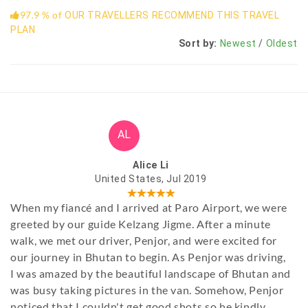
97.9 % of
OUR TRAVELLERS RECOMMEND THIS TRAVEL
PLAN
Sort by:
Newest
/
Oldest
AL
Alice Li
United States, Jul 2019
When my fiancé and I arrived at Paro Airport, we were
greeted by our guide Kelzang Jigme. After a minute
walk, we met our driver, Penjor, and were excited for
our journey in Bhutan to begin. As Penjor was driving,
I was amazed by the beautiful landscape of Bhutan and
was busy taking pictures in the van. Somehow, Penjor
noticed that I couldn't get good shots so he kindly