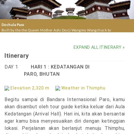
Dochula Pass
Built by the the Queen Mother Ashi Dorji Wangmo Wangchuck to
commemorate and liberate the souls of the fallen soldiers
EXPAND ALL ITINERARY »
Itinerary
DAY 1
HARI 1 : KEDATANGAN DI
PARO, BHUTAN
Elevation 2,320 m
Weather in Thimphu
Begitu sampai di Bandara Internasional Paro, kamu
akan disambut oleh tour guide ketika keluar dari Aula
Kedatangan (Arrival Hall). Hari ini, kita akan bersantai
agar kamu bisa menyesuaikan diri dengan ketinggian
lokasi. Perjalanan akan berlanjut menuju Thimphu,