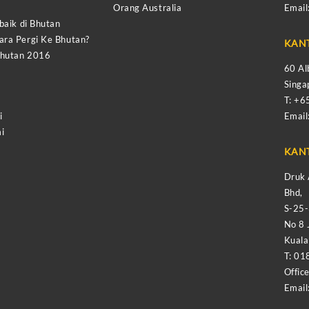
Orang Australia
Email
baik di Bhutan
ra Pergi Ke Bhutan?
KAN
Bhutan 2016
60 Al
Sing
T: +
i
Email
i
KAN
Druk 
Bhd,
S-25
No 8 
Kual
T: 01
Offic
Email