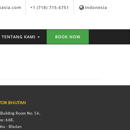
kasia.com
+1 (718) 715-6751
Indonesia
TENTANG KAMI
BOOK NOW
TOR BHUTAN
s Building Room No. 56,
ox: 668,
hu - Bhutan