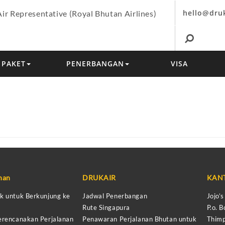
hello@dru
Air Representative (Royal Bhutan Airlines)
PAKET
PENERBANGAN
VISA
anan
DRUKAIR
KAN
k untuk Berkunjung ke
Jadwal Penerbangan
Jojo’
Rute Singapura
P.o. B
erencanakan Perjalanan
Penawaran Perjalanan Bhutan untuk
Thimp