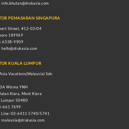
:
info.bhutan@drukasia.com
TOR PEMASARAN SINGAPURA
bert Street, #12-03/04
apore 189969
65 6338-9909
:
hello@drukasia.com
TOR KUALA LUMPUR
Asia Vacations(Malaysia) Sdn
-3A Wisma YNH
Jalan Kiara, Mont Kiara
a Lumpur 50480
8-661 7699
e Line: 03-6411 5740/5741
:
malaysia@drukasia.com